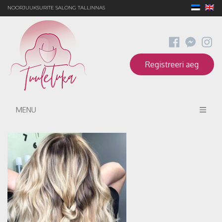
NOORJUUKSURITE SALONG TALLINNAS
Registreeri aeg
MENU